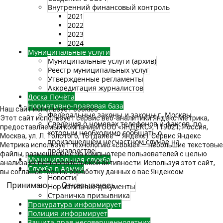
Внутренний финансовый контроль
2021
2022
2023
2024
Муниципальные услуги
Муниципальные услуги (архив)
Реестр муниципальных услуг
Утвержденные регламенты
Аккредитация журналистов
Доска Почёта
Нормативно-правовая база
Наш сайт использует cookies
Федеральные законы и законы г. Москвы
Этот сайт использует сервис веб-аналитики Яндекс Метрика,
Сведения о номерах телефонов и факсов, по
предоставляемый компанией ООО «ЯНДЕКС», 119021, Россия,
которым необходимо сообщать о
Москва, ул. Л. Толстого, 16 (далее — Яндекс). Сервис Яндекс
произошедшем несчастном случае на
Метрика использует технологию «cookie» — небольшие текстовые
производстве
файлы, размещаемые на компьютере пользователей с целью
Муниципальная служба
анализа их пользовательской активности. Используя этот сайт,
Служба в Армии
вы соглашаетесь на обработку данных о вас Яндексом
Новости
Принимаю
Отказываюсь
Нормативные документы
Страничка призывника
Прокуратура информирует
Полиция информирует
Защита прав несовершеннолетних