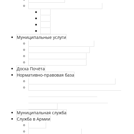
Внутренний финансовый контроль
2021
2022
2023
2024
Муниципальные услуги
Муниципальные услуги (архив)
Реестр муниципальных услуг
Утвержденные регламенты
Аккредитация журналистов
Доска Почёта
Нормативно-правовая база
Федеральные законы и законы г. Москвы
Сведения о номерах телефонов и факсов, по
которым необходимо сообщать о
произошедшем несчастном случае на
производстве
Муниципальная служба
Служба в Армии
Новости
Нормативные документы