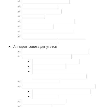
Комиссии Совета депутатов
Публичные слушания
Отчеты руководителей
Повестка дня
План работы Совета депутатов
Отчеты депутатов
Полномочия Совета депутатов
Перечень домовладений, входящих в
избирательный округ
Аппарат совета депутатов
Сотрудники аппарата совета депутатов
Противодействие коррупции
Нормативно-правовые акты
Сведения о доходах
Антикоррупционная экспертиза
муниципальных правовых актов
Муниципальный заказ
Правовые акты аппарата Совета депутатов
Работа с персональными данными
Правовые акты
Нормативные документы
Сведения о СОУТ