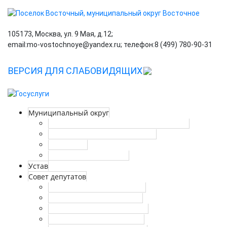
105173, Москва, ул. 9 Мая, д.12;
email:mo‑vostochnoye@yandex.ru; телефон:8 (499) 780‑90‑31
ВЕРСИЯ ДЛЯ СЛАБОВИДЯЩИХ
Муниципальный округ
Глава ВМО – МО Восточный в г. Москве
Границы и состав территории
Символика
Историческая справка
Устав
Совет депутатов
Депутаты совета депутатов
График приема населения
Регламент совета депутатов
Решения Совета депутатов