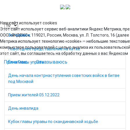
Наш сайт использует cookies
Кол-во строк:
Этот сайт использует сервис веб-аналитики Яндекс Метрика, п
ООО «ЯНДЕКС», 119021, Россия, Москва, ул. Л. Толстого, 16 (далее
Заголовок
Метрика использует технологию «cookie» — небольшие текстовы
компьютере пользователей с целью анализа их пользовательской
Новогоднее представление на катке
этот сайт, вы соглашаетесь на обработку данных о вас Яндексом
Принимаю
Отказываюсь
Ёлка Главы управы
День начала контрнаступления советских войск в битве
под Москвой
Прием жителей 05.12.2022
День инвалида
Кубок главы управы по скандинавской ходьбе