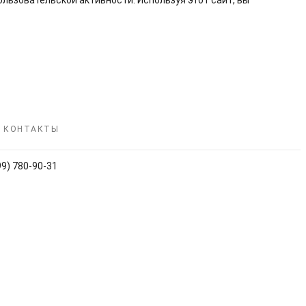
льзовательской активности. Используя этот сайт, вы
КОНТАКТЫ
99) 780‑90‑31