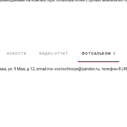
размещаемые на компьютере пользователей с целью анализа их по
НОВОСТИ
ВИДЕО-ОТЧЕТ
ФОТОАЛЬБОМ
ва, ул. 9 Мая, д.12; email:mo‑vostochnoye@yandex.ru; телефон:8 (4