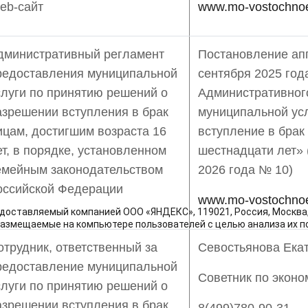
eb-сайт
www.mo-vostochnoe
дминистративный регламент
Постановление ап
редоставления муниципальной
сентября 2025 го
слуги по принятию решений о
Административног
азрешении вступления в брак
муниципальной ус
ицам, достигшим возраста 16
вступление в брак
ет, в порядке, установленном
шестнадцати лет» 
емейным законодательством
2026 года № 10)
оссийской Федерации
www.mo-vostochnoe
доставляемый компанией ООО «ЯНДЕКС», 119021, Россия, Москва, у
размещаемые на компьютере пользователей с целью анализа их по
отрудник, ответственный за
Севостьянова Ека
редоставление муниципальной
Советник по экон
слуги по принятию решений о
азрешении вступления в брак