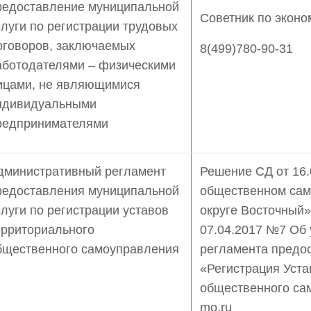
редоставление муниципальной
Советник по экон
слуги по регистрации трудовых
оговоров, заключаемых
8(499)780-90-31
аботодателями – физическими
ицами, не являющимися
ндивидуальными
редпринимателями
дминистративный регламент
Решение СД от 16
редоставления муниципальной
общественном сам
слуги по регистрации уставов
округе Восточный»
ерриториального
07.04.2017 №7 Об
бщественного самоуправления
регламента предо
«Регистрация Уста
общественного са
mo.ru