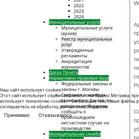
W
2022
2023
2024
Муниципальные услуги
А
Муниципальные услуги
п
(архив)
Реестр муниципальных
у
услуг
Утвержденные
р
регламенты
л
Аккредитация
журналистов
л
Доска Почёта
с
Нормативно-правовая база
Федеральные законы и
Р
законы г. Москвы
Наш сайт использует cookies
Сведения о номерах
Этот сайт использует сервис веб-аналитики Яндекс Метрика, пре
телефонов и факсов, по
использует технологию «cookie» — небольшие текстовые файлы, 
которым необходимо
соглашаетесь на обработку данных о вас Яндексом
сообщать о
С
Принимаю
Отказываюсь
произошедшем
п
несчастном случае на
производстве
у
Муниципальная служба
р