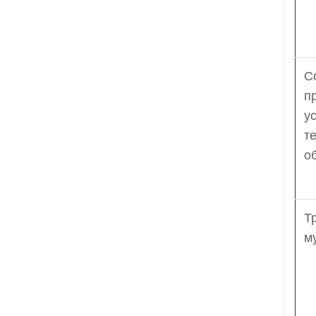
С
п
у
т
о
Т
м