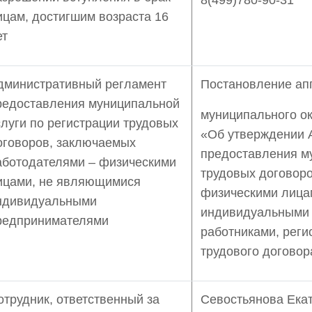
8(499)780-90-31
ицам, достигшим возраста 16
ет
дминистративный регламент
Постановление ап
редоставления муниципальной
муниципального ок
слуги по регистрации трудовых
«Об утверждении 
оговоров, заключаемых
предоставления м
аботодателями – физическими
трудовых договоро
ицами, не являющимися
физическими лица
ндивидуальными
индивидуальными 
редпринимателями
работниками, рег
трудового договор
отрудник, ответственный за
Севостьянова Ека