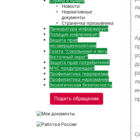
Служба в Армии
Новости
л
Нормативные
л
документы
Страничка призывника
Прокуратура информирует
Полиция информирует
А
Защита прав
несовершеннолетних
п
Газета "Сокольники и весь
у
Восточный округ"
Защита прав потребителей
д
МЧС предупреждает
р
Профилактика терроризма
Профилактика наркомании
л
Экологическая безопасность
и
Подать обращение
п
С