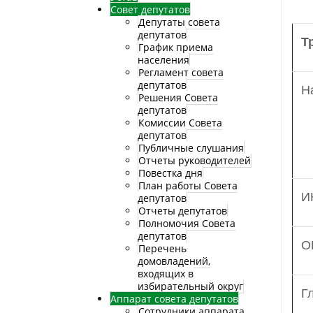
Совет депутатов
Депутаты совета
депутатов
Т
График приема
населения
Регламент совета
депутатов
Н
Решения Совета
депутатов
Комиссии Совета
депутатов
Публичные слушания
Отчеты руководителей
Повестка дня
План работы Совета
И
депутатов
Отчеты депутатов
Полномочия Совета
депутатов
О
Перечень
домовладений,
входящих в
избирательный округ
Г
Аппарат совета депутатов
Сотрудники аппарата