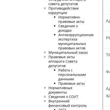
совета депутатов
Противодействие
коррупции
Нормативно-
А
правовые акты
Сведения о
доходах
Антикоррупционная
Р
экспертиза
муниципальных
правовых актов
Муниципальный заказ
Т
Правовые акты
аппарата Совета
депутатов
Работа с
Ф
персональными
данными
Правовые акты
Нормативные
А
документы
а
Сведения о СОУТ
Внутренний
финансовый контроль
2021