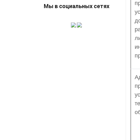
п
Мы в социальных сетях
у
д
р
л
и
п
А
п
у
т
о