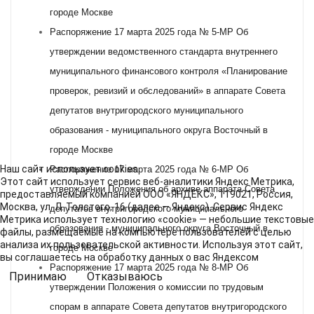
городе Москве
Распоряжение 17 марта 2025 года № 5-МР Об
утверждении ведомственного стандарта внутреннего
муниципального финансового контроля «Планирование
проверок, ревизий и обследований» в аппарате Совета
депутатов внутригородского муниципального
образования - муниципального округа Восточный в
городе Москве
Наш сайт использует cookies
Распоряжение 17 марта 2025 года № 6-МР Об
Этот сайт использует сервис веб-аналитики Яндекс Метрика,
утверждении Положения об архиве аппарата Совета
предоставляемый компанией ООО «ЯНДЕКС», 119021, Россия,
Москва, ул. Л. Толстого, 16 (далее — Яндекс). Сервис Яндекс
депутатов внутригородского муниципального
Метрика использует технологию «cookie» — небольшие текстовые
образования - муниципального округа Восточный в
файлы, размещаемые на компьютере пользователей с целью
анализа их пользовательской активности. Используя этот сайт,
городе Москве
вы соглашаетесь на обработку данных о вас Яндексом
Распоряжение 17 марта 2025 года № 8-МР Об
Принимаю
Отказываюсь
утверждении Положения о комиссии по трудовым
спорам в аппарате Совета депутатов внутригородского