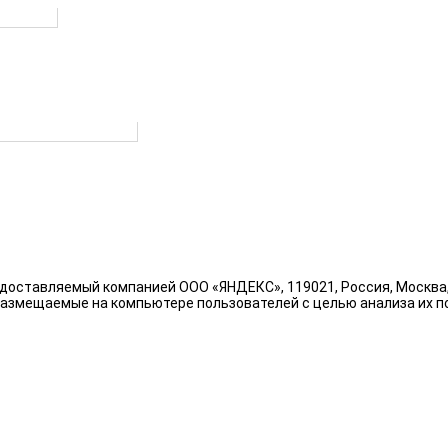
ый округ
ных правовых актов
доставляемый компанией ООО «ЯНДЕКС», 119021, Россия, Москва, у
размещаемые на компьютере пользователей с целью анализа их по