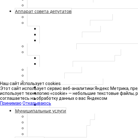
Перечень домовладений, входящих в избирательн
Аппарат совета депутатов
Сотрудники аппарата совета депутатов
Противодействие коррупции
Нормативно-правовые акты
Сведения о доходах
Антикоррупционная экспертиза муниципаль
Муниципальный заказ
Правовые акты аппарата Совета депутатов
Работа с персональными данными
Правовые акты
Нормативные документы
Сведения о СОУТ
Внутренний финансовый контроль
Наш сайт использует cookies
2021
Этот сайт использует сервис веб-аналитики Яндекс Метрика, пре
2022
использует технологию «cookie» — небольшие текстовые файлы, 
соглашаетесь на обработку данных о вас Яндексом
2023
Принимаю
Отказываюсь
2024
Муниципальные услуги
Муниципальные услуги (архив)
Реестр муниципальных услуг
Утвержденные регламенты
Аккредитация журналистов