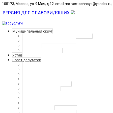
105173, Москва, ул. 9 Мая, д.12; email:mo‑vostochnoye@yandex.ru;
ВЕРСИЯ ДЛЯ СЛАБОВИДЯЩИХ
Муниципальный округ
Глава ВМО – МО Восточный в г. Москве
Границы и состав территории
Символика
Историческая справка
Устав
Совет депутатов
Депутаты совета депутатов
График приема населения
Регламент совета депутатов
Решения Совета депутатов
Комиссии Совета депутатов
Публичные слушания
Отчеты руководителей
Повестка дня
План работы Совета депутатов
Отчеты депутатов
Полномочия Совета депутатов