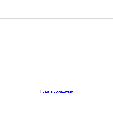
рым необходимо сообщать о произошедшем несчастном случае н
Подать обращение