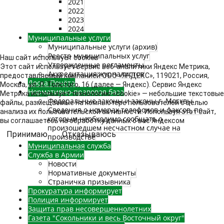
2021
2022
2023
2024
Муниципальные услуги
Муниципальные услуги (архив)
Реестр муниципальных услуг
Наш сайт использует cookies
Утвержденные регламенты
Этот сайт использует сервис веб-аналитики Яндекс Метрика,
Аккредитация журналистов
предоставляемый компанией ООО «ЯНДЕКС», 119021, Россия,
Доска Почёта
Москва, ул. Л. Толстого, 16 (далее — Яндекс). Сервис Яндекс
Нормативно-правовая база
Метрика использует технологию «cookie» — небольшие текстовые
Федеральные законы и законы г. Москвы
файлы, размещаемые на компьютере пользователей с целью
Сведения о номерах телефонов и факсов, по
анализа их пользовательской активности. Используя этот сайт,
которым необходимо сообщать о
вы соглашаетесь на обработку данных о вас Яндексом
произошедшем несчастном случае на
Принимаю
Отказываюсь
производстве
Муниципальная служба
Служба в Армии
Новости
Нормативные документы
Страничка призывника
Прокуратура информирует
Полиция информирует
Защита прав несовершеннолетних
Газета "Сокольники и весь Восточный округ"