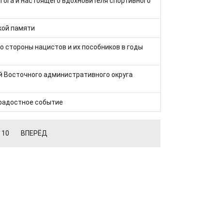
гога и настоящего вдохновителя спортивного
кой памяти
 стороны нацистов и их пособников в годы
й Восточного административного округа
 радостное событие
10
ВПЕРЁД