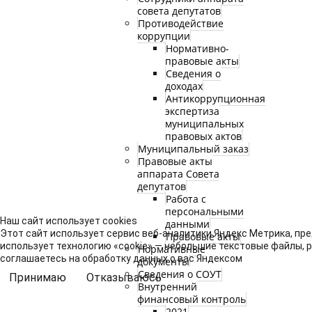
совета депутатов
Противодействие
коррупции
Нормативно-
правовые акты
Сведения о
доходах
Антикоррупционная
экспертиза
муниципальных
правовых актов
Муниципальный заказ
Правовые акты
аппарата Совета
депутатов
Работа с
персональными
Наш сайт использует cookies
данными
Этот сайт использует сервис веб-аналитики Яндекс Метрика, пре
Правовые акты
использует технологию «cookie» — небольшие текстовые файлы, 
Нормативные
соглашаетесь на обработку данных о вас Яндексом
документы
Сведения о СОУТ
Принимаю
Отказываюсь
Внутренний
финансовый контроль
2021