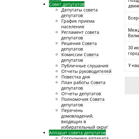
Позд
Совет депутатов
движ
Депутаты совета
депутатов
Всер
График приема
населения
Межд
Регламент совета
Вели
депутатов
Решения Совета
30 и
депутатов
горо
Комиссии Совета
депутатов
Публичные слушания
У на
Отчеты руководителей
Повестка дня
План работы Совета
депутатов
Отчеты депутатов
Полномочия Совета
депутатов
Перечень
домовладений,
входящих в
избирательный округ
Аппарат совета депутатов
Сотрудники аппарата