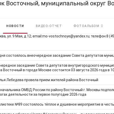
НОВОСТИ
ВИДЕО-ОТЧЕТ
ФОТОАЛЬБОМ
ва, ул. 9 Мая, д.12; email:mo‑vostochnoye@yandex.ru; телефон:8 (4
 строк:
дня состоялось внеочередное заседание Совета депутатов муниц
чередное заседание Совета депутатов внутригородского муници
га Восточный в городе Москве состоится 03 августа 2026 года в 10
лья Лебедева провела прием жителей района Восточный
 начальника ОМВД России по району Восточный г. Москвы подполк
тогах деятельности за первое полугодие 2026 года
блиотеке №89 состоялось тёплое и душевное мероприятие в честь