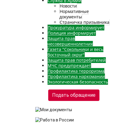
Служба в Армии
Новости
Нормативные
документы
Страничка призывника
Прокуратура информирует
Полиция информирует
Защита прав
несовершеннолетних
Газета "Сокольники и весь
Восточный округ"
Защита прав потребителей
МЧС предупреждает
Профилактика терроризма
Профилактика наркомании
Экологическая безопасность
Подать обращение