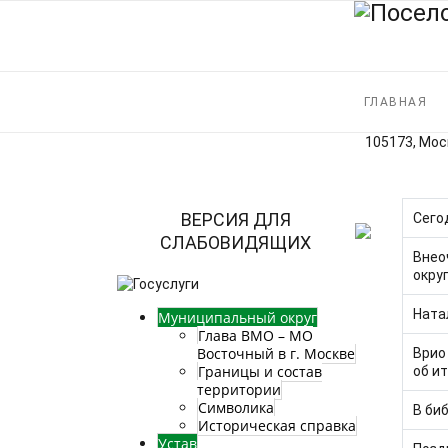
ГЛАВНАЯ
105173, Моск
Кол-во
ВЕРСИЯ ДЛЯ
Сего
СЛАБОВИДЯЩИХ
Внео
окру
Ната
Муниципальный округ
Глава ВМО – МО
Восточный в г. Москве
Врио
Границы и состав
об и
территории
Символика
В би
Историческая справка
Устав