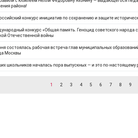
равили с юбилеем Нелли Фёдоровну Яхонину — выдающегося педа
ения района!
оссийский конкурс инициатив по сохранению и защите историчес
ународный конкурс «Общая память. Геноцид советского народа со
кой Отечественной войны
юня состоялась рабочая встреча глав муниципальных образовани
да Москвы
ших школьников началась пора выпускных — и это по-настоящему
1
2
3
4
5
6
7
8
9