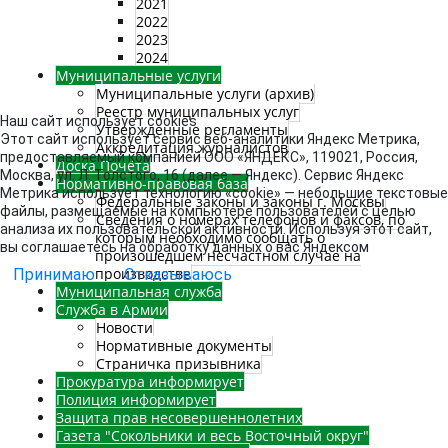
2021
2022
2023
2024
Муниципальные услуги
Муниципальные услуги (архив)
Реестр муниципальных услуг
Наш сайт использует cookies
Утвержденные регламенты
Этот сайт использует сервис веб-аналитики Яндекс Метрика,
Аккредитация журналистов
предоставляемый компанией ООО «ЯНДЕКС», 119021, Россия,
Доска Почёта
Москва, ул. Л. Толстого, 16 (далее — Яндекс). Сервис Яндекс
Нормативно-правовая база
Метрика использует технологию «cookie» — небольшие текстовые
Федеральные законы и законы г. Москвы
файлы, размещаемые на компьютере пользователей с целью
Сведения о номерах телефонов и факсов, по
анализа их пользовательской активности. Используя этот сайт,
которым необходимо сообщать о
вы соглашаетесь на обработку данных о вас Яндексом
произошедшем несчастном случае на
производстве
Принимаю
Отказываюсь
Муниципальная служба
Служба в Армии
Новости
Нормативные документы
Страничка призывника
Прокуратура информирует
Полиция информирует
Защита прав несовершеннолетних
Газета "Сокольники и весь Восточный округ"