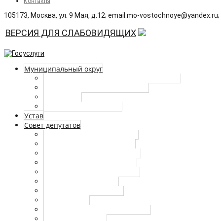
Контакты
105173, Москва, ул. 9 Мая, д.12; email:mo‑vostochnoye@yandex.ru;
ВЕРСИЯ ДЛЯ СЛАБОВИДЯЩИХ
Муниципальный округ
Глава ВМО – МО Восточный в г. Москве
Границы и состав территории
Символика
Историческая справка
Устав
Совет депутатов
Депутаты совета депутатов
График приема населения
Регламент совета депутатов
Решения Совета депутатов
Комиссии Совета депутатов
Публичные слушания
Отчеты руководителей
Повестка дня
План работы Совета депутатов
Отчеты депутатов