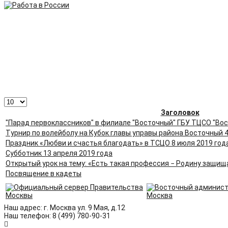
Кол-
во
Заголовок
строк:
"Парад первоклассников" в филиале "Восточный" ГБУ ТЦСО "Вос
Турнир по волейболу на Кубок главы управы района Восточный 
Праздник «Любви и счастья благодать» в ТСЦО 8 июля 2019 год
Субботник 13 апреля 2019 года
Открытый урок на тему: «Есть такая профессия − Родину защищ
Посвящение в кадеты
Наш адрес: г. Москва ул. 9 Мая, д.12
Наш телефон: 8 (499) 780-90-31