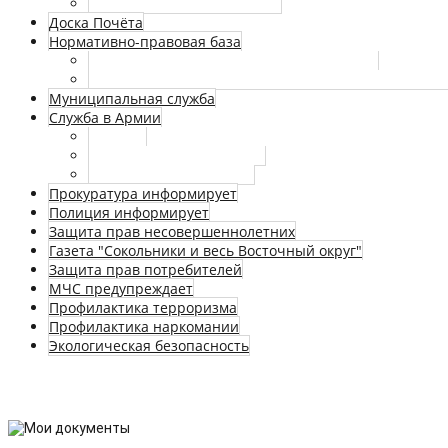
Аккредитация журналистов
Доска Почёта
Нормативно-правовая база
Федеральные законы и законы г. Москвы
Сведения о номерах телефонов и факсов, по кото
Муниципальная служба
Служба в Армии
Новости
Нормативные документы
Страничка призывника
Прокуратура информирует
Полиция информирует
Защита прав несовершеннолетних
Газета "Сокольники и весь Восточный округ"
Защита прав потребителей
МЧС предупреждает
Профилактика терроризма
Профилактика наркомании
Экологическая безопасность