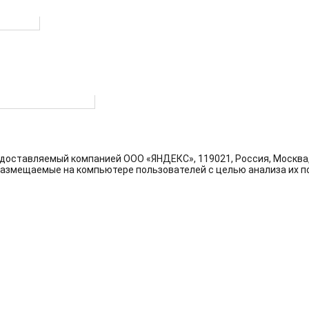
ый округ
ных правовых актов
доставляемый компанией ООО «ЯНДЕКС», 119021, Россия, Москва, у
размещаемые на компьютере пользователей с целью анализа их по