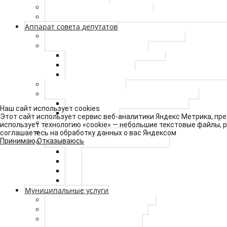
Полномочия Совета депутатов
Перечень домовладений, входящих в избирательн
Аппарат совета депутатов
Сотрудники аппарата совета депутатов
Противодействие коррупции
Нормативно-правовые акты
Сведения о доходах
Антикоррупционная экспертиза муниципаль
Муниципальный заказ
Правовые акты аппарата Совета депутатов
Работа с персональными данными
Наш сайт использует cookies
Правовые акты
Этот сайт использует сервис веб-аналитики Яндекс Метрика, пре
Нормативные документы
использует технологию «cookie» — небольшие текстовые файлы, 
Сведения о СОУТ
соглашаетесь на обработку данных о вас Яндексом
Принимаю
Отказываюсь
Внутренний финансовый контроль
2021
2022
2023
2024
Муниципальные услуги
Муниципальные услуги (архив)
Реестр муниципальных услуг
Утвержденные регламенты