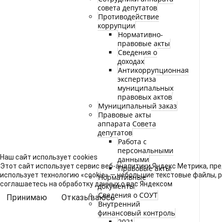
совета депутатов
Противодействие
коррупции
Нормативно-
правовые акты
Сведения о
доходах
Антикоррупционная
экспертиза
муниципальных
правовых актов
Муниципальный заказ
Правовые акты
аппарата Совета
депутатов
Работа с
персональными
Наш сайт использует cookies
данными
Этот сайт использует сервис веб-аналитики Яндекс Метрика, пре
Правовые акты
использует технологию «cookie» — небольшие текстовые файлы, 
Нормативные
соглашаетесь на обработку данных о вас Яндексом
документы
Сведения о СОУТ
Принимаю
Отказываюсь
Внутренний
финансовый контроль
2021