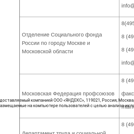
info
8(49
Отделение Социального фонда
8 (
49
России по городу Москве и
8 (
49
Московской области
info
8 (49
Московская Федерация профсоюзов
факс
доставляемый компанией ООО «ЯНДЕКС», 119021, Россия, Москва, у
размещаемые на компьютере пользователей с целью анализа их по
main
8 (49
Департамент труда и социальной