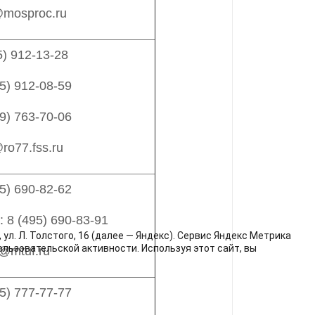
@mosproc.ru
5) 912-13-28
5
)
912-08-59
9
)
763-70-06
@
ro
77.
fss
.
ru
5) 690-82-62
: 8 (495) 690-83-91
л. Л. Толстого, 16 (далее — Яндекс). Сервис Яндекс Метрика
льзовательской активности. Используя этот сайт, вы
@mtuf.ru
5) 777-77-77