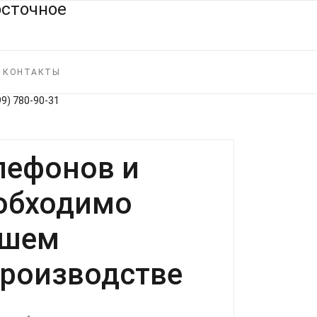
КОНТАКТЫ
99) 780‑90‑31
лефонов и
еобходимо
дшем
производстве