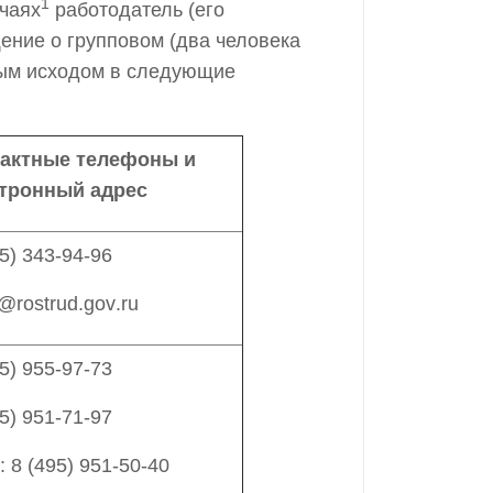
1
учаях
работодатель (его
щение о групповом (два человека
ным исходом в следующие
актные телефоны и
тронный адрес
5) 343-94-96
7@
rostrud.gov
.ru
5
)
95
5
-
97
-
73
5
)
951-
71
-
97
:
8 (
495
)
951-50-40