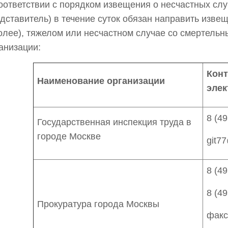
оответствии с порядком извещения о несчастных сл
дставитель) в течение суток обязан направить изве
олее), тяжелом или несчастном случае со смертель
анизации:
Конт
Наименование организации
элек
8 (49
Государственная инспекция труда в
городе Москве
git7
8 (
49
8 (
49
Прокуратура города Москвы
факс