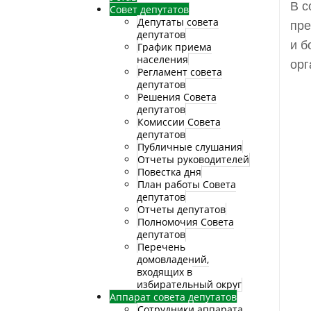
В с
Совет депутатов
Депутаты совета
пре
депутатов
и б
График приема
населения
орг
Регламент совета
депутатов
Решения Совета
депутатов
Комиссии Совета
депутатов
Публичные слушания
Отчеты руководителей
Повестка дня
План работы Совета
депутатов
Отчеты депутатов
Полномочия Совета
депутатов
Перечень
домовладений,
входящих в
избирательный округ
Аппарат совета депутатов
Сотрудники аппарата