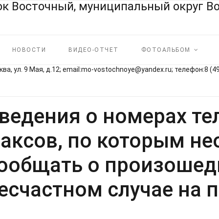
НОВОСТИ
ВИДЕО-ОТЧЕТ
ФОТОАЛЬБОМ
ва, ул. 9 Мая, д.12; email:mo‑vostochnoye@yandex.ru; телефон:8 (4
ведения о номерах те
аксов, по которым н
ообщать о произоше
есчастном случае на 