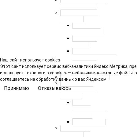
совета депутатов
Противодействие
коррупции
Нормативно-
правовые акты
Сведения о
доходах
Антикоррупционная
экспертиза
Наш сайт использует cookies
муниципальных
Этот сайт использует сервис веб-аналитики Яндекс Метрика, пре
правовых актов
использует технологию «cookie» — небольшие текстовые файлы, 
Муниципальный заказ
соглашаетесь на обработку данных о вас Яндексом
Правовые акты
Принимаю
Отказываюсь
аппарата Совета
депутатов
Работа с
персональными
данными
Правовые акты
Нормативные
документы