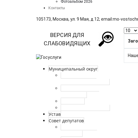
Фотоальбом 2026
Контакты
105173, Москва, ул. 9 Мая, д.12; email:mo‑vostoc
Кол-во
ВЕРСИЯ ДЛЯ
Заг
СЛАБОВИДЯЩИХ
Наше
Муниципальный округ
Глава ВМО – МО
Восточный в г. Москве
Границы и состав
территории
Символика
Историческая справка
Устав
Совет депутатов
Депутаты совета
депутатов