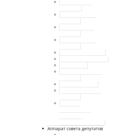
График приема
населения
Регламент совета
депутатов
Решения Совета
депутатов
Комиссии Совета
депутатов
Публичные слушания
Отчеты руководителей
Повестка дня
План работы Совета
депутатов
Отчеты депутатов
Полномочия Совета
депутатов
Перечень
домовладений,
входящих в
избирательный округ
Аппарат совета депутатов
Сотрудники аппарата