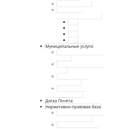
Сведения о СОУТ
Внутренний
финансовый контроль
2021
2022
2023
2024
Муниципальные услуги
Муниципальные услуги
(архив)
Реестр муниципальных
услуг
Утвержденные
регламенты
Аккредитация
журналистов
Доска Почёта
Нормативно-правовая база
Федеральные законы и
законы г. Москвы
Сведения о номерах