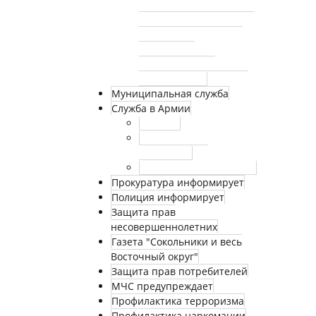
телефонов и факсов, по
которым необходимо
сообщать о
произошедшем
несчастном случае на
производстве
Муниципальная служба
Служба в Армии
Новости
Нормативные
документы
Страничка призывника
Прокуратура информирует
Полиция информирует
Защита прав
несовершеннолетних
Газета "Сокольники и весь
Восточный округ"
Защита прав потребителей
МЧС предупреждает
Профилактика терроризма
Профилактика наркомании