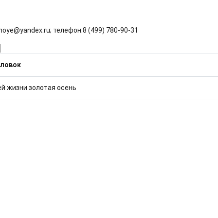
hnoye@yandex.ru; телефон:8 (499) 780‑90‑31
 строк:
оловок
й жизни золотая осень