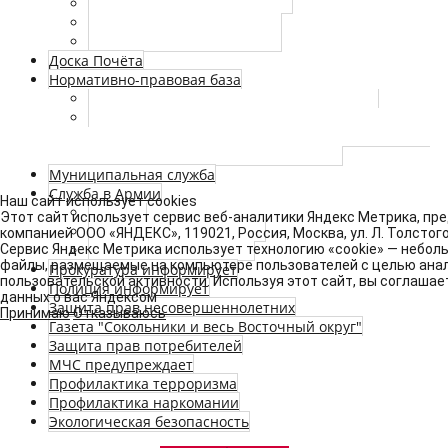
Реестр муниципальных услуг
Утвержденные регламенты
Аккредитация журналистов
Доска Почёта
Нормативно-правовая база
Федеральные законы и законы г. Москвы
Сведения о номерах телефонов и факсов, по
которым необходимо сообщать о произошедшем
несчастном случае на производстве
Муниципальная служба
Служба в Армии
Наш сайт использует cookies
Новости
Этот сайт использует сервис веб-аналитики Яндекс Метрика, п
Нормативные документы
компанией ООО «ЯНДЕКС», 119021, Россия, Москва, ул. Л. Толстого,
Сервис Яндекс Метрика использует технологию «cookie» — небол
Страничка призывника
файлы, размещаемые на компьютере пользователей с целью анал
Прокуратура информирует
пользовательской активности. Используя этот сайт, вы соглашае
Полиция информирует
данных о вас Яндексом
Защита прав несовершеннолетних
Принимаю
Отказываюсь
Газета "Сокольники и весь Восточный округ"
Защита прав потребителей
МЧС предупреждает
Профилактика терроризма
Профилактика наркомании
Экологическая безопасность