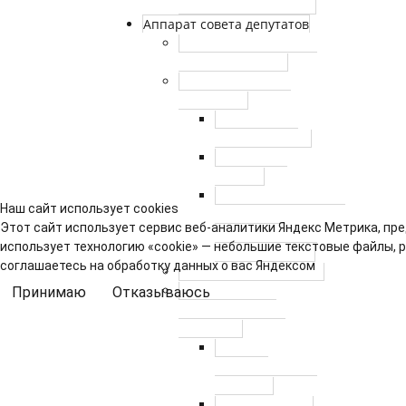
избирательный округ
Аппарат совета депутатов
Сотрудники аппарата
совета депутатов
Противодействие
коррупции
Нормативно-
правовые акты
Сведения о
доходах
Антикоррупционная
Наш сайт использует cookies
экспертиза
Этот сайт использует сервис веб-аналитики Яндекс Метрика, пре
муниципальных
использует технологию «cookie» — небольшие текстовые файлы, 
правовых актов
соглашаетесь на обработку данных о вас Яндексом
Муниципальный заказ
Правовые акты
Принимаю
Отказываюсь
аппарата Совета
депутатов
Работа с
персональными
данными
Правовые акты