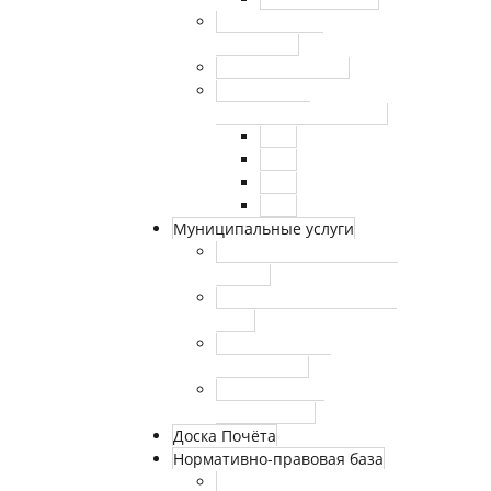
Нормативные
документы
Сведения о СОУТ
Внутренний
финансовый контроль
2021
2022
2023
2024
Муниципальные услуги
Муниципальные услуги
(архив)
Реестр муниципальных
услуг
Утвержденные
регламенты
Аккредитация
журналистов
Доска Почёта
Нормативно-правовая база
Федеральные законы и