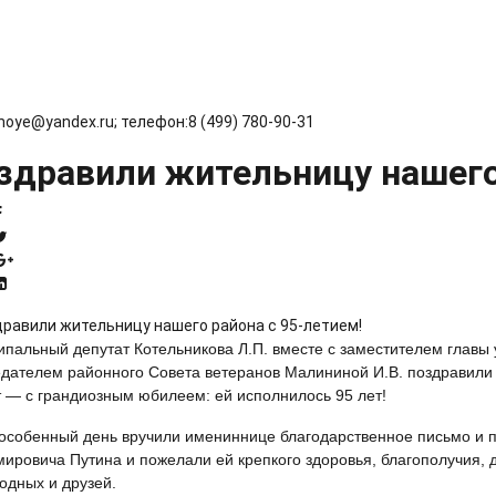
hnoye@yandex.ru; телефон:8 (499) 780‑90‑31
здравили жительницу нашего 
пальный депутат Котельникова Л.П. вместе с заместителем главы 
дателем районного Совета ветеранов Малининой И.В. поздравили
 — с грандиозным юбилеем: ей исполнилось 95 лет!
 особенный день вручили имениннице благодарственное письмо и 
ировича Путина и пожелали ей крепкого здоровья, благополучия, 
родных и друзей.