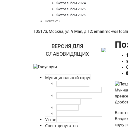
Фотоальбом 2024
Фотоальбом 2025
Фотоальбом 2026
Контакты
105173, Москва, ул. 9 Мая, д.12; email:mo‑vostoc
По
ВЕРСИЯ ДЛЯ
СЛАБОВИДЯЩИХ
Муниципальный округ
Глава ВМО – МО
Восточный в г. Москве
Муници
Границы и состав
предсе
территории
Дробот
Символика
В этот
Историческая справка
Владим
Устав
кругу 
Совет депутатов