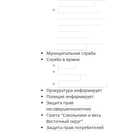
законы г. Москвы
Сведения о номерах
телефонов и факсов, по
которым необходимо
сообщать о
произошедшем
несчастном случае на
производстве
Муниципальная служба
Служба в Армии
Новости
Нормативные
документы
Страничка призывника
Прокуратура информирует
Полиция информирует
Защита прав
несовершеннолетних
Газета "Сокольники и весь
Восточный округ"
Защита прав потребителей