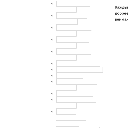
Депутаты совета
Каждый
депутатов
добрее
График приема
вниман
населения
Регламент совета
депутатов
Решения Совета
депутатов
Комиссии Совета
депутатов
Публичные слушания
Отчеты руководителей
Повестка дня
План работы Совета
депутатов
Отчеты депутатов
Полномочия Совета
депутатов
Перечень
домовладений,
входящих в