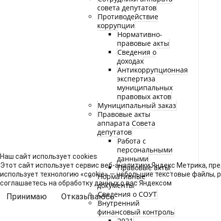
совета депутатов
Противодействие
коррупции
Нормативно-
правовые акты
Сведения о
доходах
Антикоррупционная
экспертиза
муниципальных
правовых актов
Муниципальный заказ
Правовые акты
аппарата Совета
депутатов
Работа с
персональными
Наш сайт использует cookies
данными
Этот сайт использует сервис веб-аналитики Яндекс Метрика, пре
Правовые акты
использует технологию «cookie» — небольшие текстовые файлы, 
Нормативные
соглашаетесь на обработку данных о вас Яндексом
документы
Сведения о СОУТ
Принимаю
Отказываюсь
Внутренний
финансовый контроль
2021