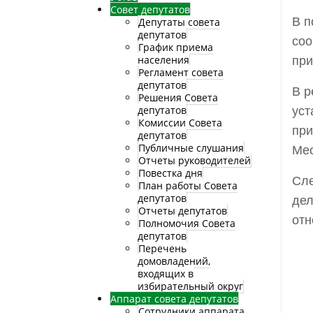
Совет депутатов
В п
Депутаты совета
депутатов
соо
График приема
населения
при
Регламент совета
депутатов
В р
Решения Совета
депутатов
уст
Комиссии Совета
при
депутатов
Публичные слушания
Мес
Отчеты руководителей
Повестка дня
Сле
План работы Совета
депутатов
дел
Отчеты депутатов
отн
Полномочия Совета
депутатов
Перечень
домовладений,
входящих в
избирательный округ
Аппарат совета депутатов
Сотрудники аппарата