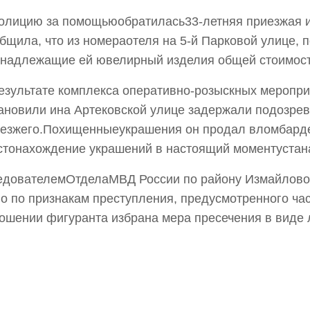
олицию за помощьюобратилась33-летняя приезжая из
бщила, что из номераотеля на 5-й Парковой улице, 
надлежащие ей ювелирный изделия общей стоимост
езультате комплекса оперативно-розыскных меропр
ановили ина Артековской улице задержали подозре
езжего.Похищенныеукрашения он продал вломбарде 
тонахождение украшений в настоящий моментустан
дователемОтделаМВД России по району Измайлово 
о по признакам преступления, предусмотренного час
ошении фигуранта избрана мера пресечения в виде 