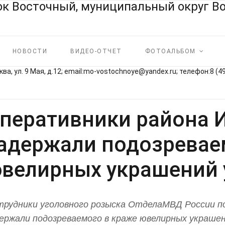
НОВОСТИ
ВИДЕО-ОТЧЕТ
ФОТОАЛЬБОМ
ва, ул. 9 Мая, д.12; email:mo‑vostochnoye@yandex.ru; телефон:8 (4
перативники района 
адержали подозревае
велирных украшений 
рудники уголовного розыска ОтделаМВД России по
ержали подозреваемого в краже ювелирных украшен