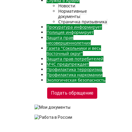
Служба в Армии
Новости
Нормативные
документы
Страничка призывника
Прокуратура информирует
Полиция информирует
Защита прав
несовершеннолетних
Газета "Сокольники и весь
Восточный округ"
Защита прав потребителей
МЧС предупреждает
Профилактика терроризма
Профилактика наркомании
Экологическая безопасность
Подать обращение