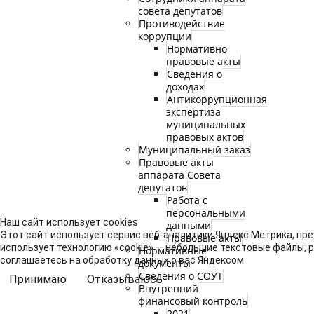
совета депутатов
Противодействие
коррупции
Нормативно-
правовые акты
Сведения о
доходах
Антикоррупционная
экспертиза
муниципальных
правовых актов
Муниципальный заказ
Правовые акты
аппарата Совета
депутатов
Работа с
персональными
Наш сайт использует cookies
данными
Этот сайт использует сервис веб-аналитики Яндекс Метрика, пре
Правовые акты
использует технологию «cookie» — небольшие текстовые файлы, 
Нормативные
соглашаетесь на обработку данных о вас Яндексом
документы
Сведения о СОУТ
Принимаю
Отказываюсь
Внутренний
финансовый контроль
2021