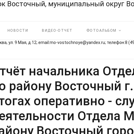
НОВОСТИ
ВИДЕО-ОТЧЕТ
ФОТОАЛЬБОМ
ва, ул. 9 Мая, д.12; email:mo‑vostochnoye@yandex.ru; телефон:8 (4
тчёт начальника Отд
о району Восточный г
тогах оперативно - с
еятельности Отдела 
айону Восточный гор