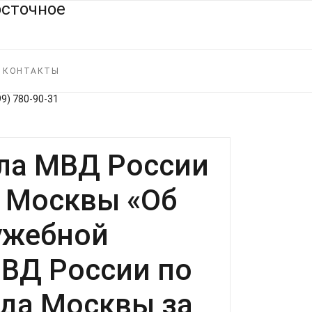
КОНТАКТЫ
99) 780‑90‑31
ела МВД России
. Москвы «Об
лужебной
МВД России по
ода Москвы за