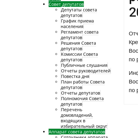
Совет депутатов
2
Депутаты совета
депутатов
График приема
населения
Регламент совета
Отч
депутатов
Кре
Решения Совета
депутатов
Вос
Комиссии Совета
по 
депутатов
Публичные слушания
Отчеты руководителей
Инф
Повестка дня
Вос
План работы Совета
депутатов
по 
Отчеты депутатов
Полномочия Совета
депутатов
Перечень
домовладений,
входящих в
избирательный округ
Аппарат совета депутатов
Сотрудники аппарата