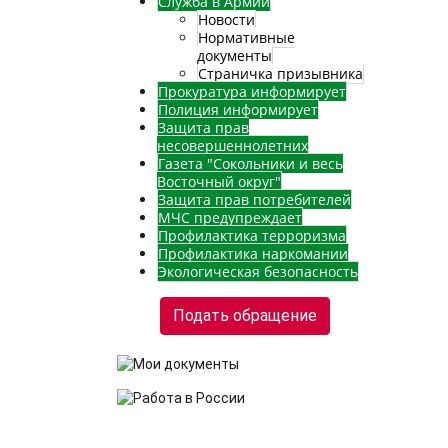
Служба в Армии
Новости
Нормативные
документы
Страничка призывника
Прокуратура информирует
Полиция информирует
Защита прав
несовершеннолетних
Газета "Сокольники и весь
Восточный округ"
Защита прав потребителей
МЧС предупреждает
Профилактика терроризма
Профилактика наркомании
Экологическая безопасность
Подать обращение